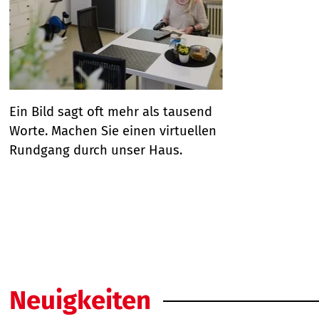
Ein Bild sagt oft mehr als tausend
D
Worte. Machen Sie einen virtuellen
s
Rundgang durch unser Haus.
P
j
s
Neuigkeiten